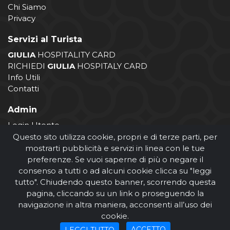
Chi Siamo
Privacy
Servizi al Turista
GIULIA
HOSPITALITY CARD
RICHIEDI
GIULIA
HOSPITALY CARD
Info Utili
Contatti
Admin
Login Utente
Login Operatore
Questo sito utilizza cookie, propri e di terze parti, per
Registrazione Operatore
mostrarti pubblicità e servizi in linea con le tue
preferenze. Se vuoi saperne di più o negare il
consenso a tutti o ad alcuni cookie clicca su "leggi
tutto". Chiudendo questo banner, scorrendo questa
pagina, cliccando su un link o proseguendo la
navigazione in altra maniera, acconsenti all’uso dei
cookie.
© Comune di Giulianova 2026
ACCETTO