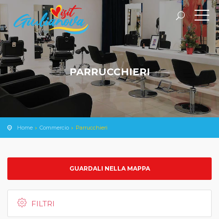
PARRUCCHIERI
Home
Commercio
Parrucchieri
GUARDALI NELLA MAPPA
FILTRI