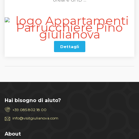
Dettagli
Hai bisogno di aiuto?
+39 085.802 18 00
info@visitgiulianova.com
About