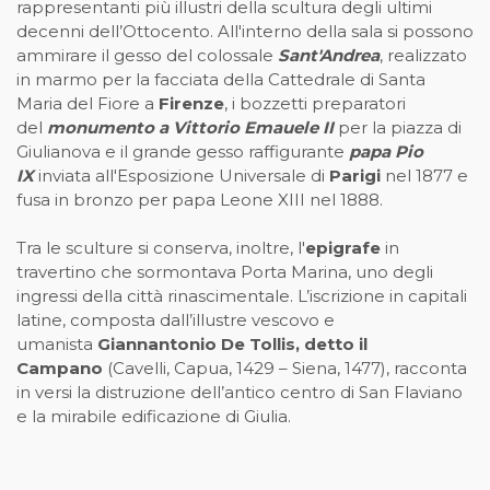
rappresentanti più illustri della scultura degli ultimi
decenni dell’Ottocento. All'interno della sala si possono
ammirare il gesso del colossale
Sant'Andrea
, realizzato
in marmo per la facciata della Cattedrale di Santa
Maria del Fiore a
Firenze
, i bozzetti preparatori
del
monumento a Vittorio Emauele II
per la piazza di
Giulianova e il grande gesso raffigurante
papa Pio
IX
inviata all'Esposizione Universale di
Parigi
nel 1877 e
fusa in bronzo per papa Leone XIII nel 1888.
Tra le sculture si conserva, inoltre, l'
epigrafe
in
travertino che sormontava Porta Marina, uno degli
ingressi della città rinascimentale. L’iscrizione in capitali
latine, composta dall’illustre vescovo e
umanista
Giannantonio De Tollis, detto il
Campano
(Cavelli, Capua, 1429 – Siena, 1477), racconta
in versi la distruzione dell’antico centro di San Flaviano
e la mirabile edificazione di Giulia.