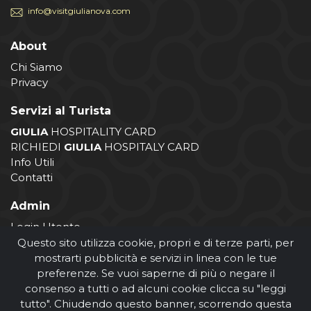
info@visitgiulianova.com
About
Chi Siamo
Privacy
Servizi al Turista
GIULIA
HOSPITALITY CARD
RICHIEDI
GIULIA
HOSPITALY CARD
Info Utili
Contatti
Admin
Login Utente
Login Operatore
Questo sito utilizza cookie, propri e di terze parti, per
Registrazione Operatore
mostrarti pubblicità e servizi in linea con le tue
preferenze. Se vuoi saperne di più o negare il
consenso a tutti o ad alcuni cookie clicca su "leggi
tutto". Chiudendo questo banner, scorrendo questa