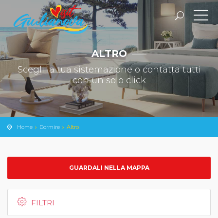
ALTRO
Scegli la tua sistemazione o contatta tutti
con un solo click
Home
Dormire
Altro
GUARDALI NELLA MAPPA
FILTRI