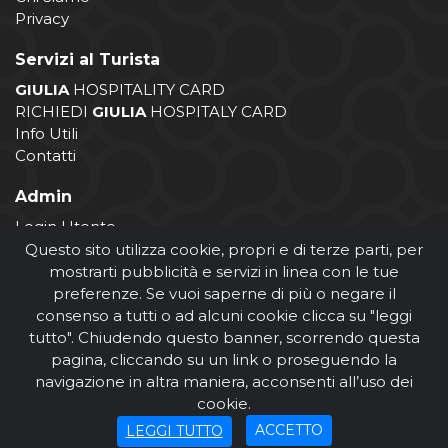
Privacy
Servizi al Turista
GIULIA
HOSPITALITY CARD
RICHIEDI
GIULIA
HOSPITALY CARD
Info Utili
Contatti
Admin
Login Utente
Login Operatore
Questo sito utilizza cookie, propri e di terze parti, per
Registrazione Operatore
mostrarti pubblicità e servizi in linea con le tue
preferenze. Se vuoi saperne di più o negare il
consenso a tutti o ad alcuni cookie clicca su "leggi
tutto". Chiudendo questo banner, scorrendo questa
pagina, cliccando su un link o proseguendo la
navigazione in altra maniera, acconsenti all’uso dei
cookie.
© Comune di Giulianova 2026
ACCETTO
LEGGI TUTTO