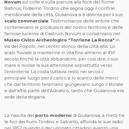
Novum
sul colle e sulla pianura alla foce del fiume
Batinus, l'odierno Tordino che segna oggi il confine
meridionale della città, Giulianova si è distinta per il suo
scalo commerciale
. Testimonianze delle anfore che
contenevano le produzioni del nostro territorio e delle
famose lucerne di Castrum Novum si conservano nel
Museo Civico Archeologico "Torrione La Rocca"
in
via del Popolo, nel centro storico della città alta. Lo
scalo fluviale si mantenne in vita fino almeno al XVI
secolo finchè la città abbandonò, per così dire, il suo
mare e rivolse la sua attenzione soprattutto verso
l'entroterra. La costa tuttavia restò nei secoli il
principale luogo per il carico e lo scarico delle merci
che dal territorio teramano giungevano lungo il litorale
e dall’altra parte dell’Adriatico, tanto che Giulianova era
sede della dogana.
La nascita del
porto moderno
di Giulianova, a metà tra
le foci dei fiumi Tordino e Salinello, affonda le sue radici
nel 1852 quando il decurionato cittadino avanzò una