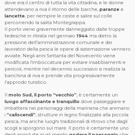
dove era il centro di tutta la vita cittadina, e le donne
attendevano a riva il ritorno delle barche,
paranze
e
lancette
, per riempire le ceste e salire sul colle
percorrendo la salita Montegrappa.
Il porto viene gravemente danneggiato dalle truppe
tedesche in ritirata nel gennaio
1944
ma dietro la
pressione dell’amministrazione comunale e dei
lavoratori della pesca le opere di sistemazione vennero
avviate. Negli anni Settanta del Novecento viene
modificata l’imboccatura per evitare insabbiamenti e
pericoli, mentre nel decennio successivo si realizza la
banchina di riva e prende vita progressivamente
l’approdo turistico.
Il
molo Sud, il porto “vecchio”
, è certamente un
luogo affascinante e tranquillo
dove passeggiare e
imbattersi nei personaggi della marineria che animano
i
“caliscendi”
, strutture in legno finalizzate alla piccola
pesca, ma anche luoghi tradizionali di ritrovo che dagli
scogli si sporgono sul mare. Il porto è certamente uno
degli angoli dai quali meglio
godere il paesaggio
che