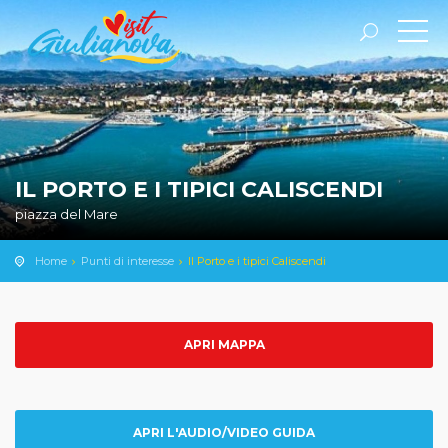
IL PORTO E I TIPICI CALISCENDI
piazza del Mare
Home
Punti di interesse
Il Porto e i tipici Caliscendi
APRI MAPPA
APRI L'AUDIO/VIDEO GUIDA