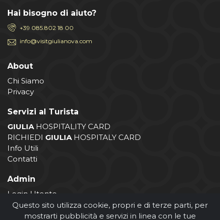
Hai bisogno di aiuto?
+39 085.802 18 00
info@visitgiulianova.com
About
Chi Siamo
Privacy
Servizi al Turista
GIULIA
HOSPITALITY CARD
RICHIEDI
GIULIA
HOSPITALY CARD
Info Utili
Contatti
Admin
Login Utente
Login Operatore
Questo sito utilizza cookie, propri e di terze parti, per
Registrazione Operatore
mostrarti pubblicità e servizi in linea con le tue