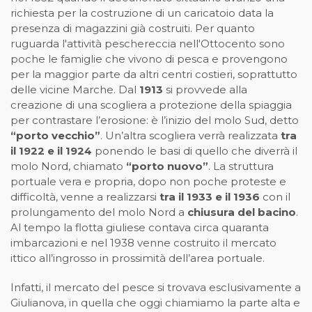
richiesta per la costruzione di un caricatoio data la
presenza di magazzini già costruiti. Per quanto
ruguarda l'attività peschereccia nell'Ottocento sono
poche le famiglie che vivono di pesca e provengono
per la maggior parte da altri centri costieri, soprattutto
delle vicine Marche. Dal
1913
si provvede alla
creazione di una scogliera a protezione della spiaggia
per contrastare l’erosione: è l’inizio del molo Sud, detto
“porto vecchio”
. Un’altra scogliera verrà realizzata
tra
il 1922 e il 1924
ponendo le basi di quello che diverrà il
molo Nord, chiamato
“porto nuovo”
. La struttura
portuale vera e propria, dopo non poche proteste e
difficoltà, venne a realizzarsi
tra il 1933 e il 1936
con il
prolungamento del molo Nord a
chiusura del bacino
.
Al tempo la flotta giuliese contava circa quaranta
imbarcazioni e nel 1938 venne costruito il mercato
ittico all’ingrosso in prossimità dell’area portuale.
Infatti, il mercato del pesce si trovava esclusivamente a
Giulianova, in quella che oggi chiamiamo la parte alta e