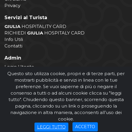
Privacy
Servizi al Turista
GIULIA
HOSPITALITY CARD
RICHIEDI
GIULIA
HOSPITALY CARD
Info Utili
Contatti
Admin
Login Utente
Login Operatore
Questo sito utilizza cookie, propri e di terze parti, per
Registrazione Operatore
mostrarti pubblicità e servizi in linea con le tue
preferenze. Se vuoi saperne di più o negare il
consenso a tutti o ad alcuni cookie clicca su "leggi
tutto". Chiudendo questo banner, scorrendo questa
pagina, cliccando su un link o proseguendo la
navigazione in altra maniera, acconsenti all’uso dei
cookie.
© Comune di Giulianova 2026
ACCETTO
LEGGI TUTTO