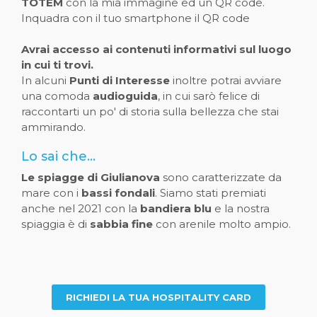
TOTEM
con la mia immagine ed un QR code.
Inquadra con il tuo smartphone il QR code
Avrai accesso ai contenuti informativi sul luogo
in cui ti trovi.
In alcuni
Punti di Interesse
inoltre potrai avviare
una comoda
audioguida
, in cui sarò felice di
raccontarti un po' di storia sulla bellezza che stai
ammirando.
Lo sai che...
Le spiagge di Giulianova
sono caratterizzate da
mare con i
bassi fondali
. Siamo stati premiati
anche nel 2021 con la
bandiera blu
e la nostra
spiaggia è di
sabbia fine
con arenile molto ampio.
RICHIEDI LA TUA HOSPITALITY CARD