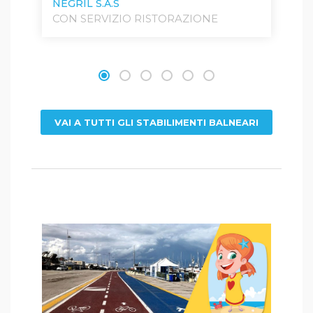
NEGRIL S.A.S
CON SERVIZIO RISTORAZIONE
A
C
VAI A TUTTI GLI STABILIMENTI BALNEARI