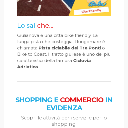
Lo sai
che...
Giulianova è una città bike friendly. La
lunga pista che costeggia il lungomare è
chiamata
Pista ciclabile dei Tre Ponti
o
Bike to Coast. Il tratto giuliese è uno dei più
caratteristici della famosa
Ciclovia
Adriatica
.
SHOPPING E
COMMERCIO
IN
EVIDENZA
Scopri le attività per i servizi e per lo
shopping.