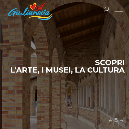
SPIAGGE E SERVIZI
A MISURA DI FAMIGLIA
Servizi balneari, ristoranti, negozi, eventi e
manifestazioni. Una città da scoprire.