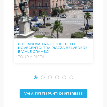
GIULIANOVA TRA OTTOCENTO E
P
NOVECENTO: TRA PIAZZA BELVEDERE
A
E VIALE GRAMSCI
R
TOUR A PIEDI
M
VAI A TUTTI I PUNTI DI INTERESSE