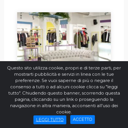
Questo sito utilizza cookie, propri e di terze parti, per
mostrarti pubblicità e servizi in linea con le tue
preferenze. Se vuoi saperne di più o negare il
ZETA ABBIGLIAMENTO
consenso a tutti o ad alcuni cookie clicca su "leggi
ABBIGLIAMENTO E SPORT
V
tutto". Chiudendo questo banner, scorrendo questa
A
pagina, cliccando su un link o proseguendo la
navigazione in altra maniera, acconsenti all’uso dei
cookie.
ACCETTO
LEGGI TUTTO