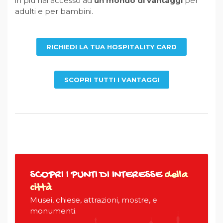
in più hai accesso ad
un mondo di vantaggi
per
adulti e per bambini.
RICHIEDI LA TUA HOSPITALITY CARD
SCOPRI TUTTI I VANTAGGI
SCOPRI I PUNTI DI INTERESSE
della
città
Musei, chiese, attrazioni, mostre, e
monumenti.