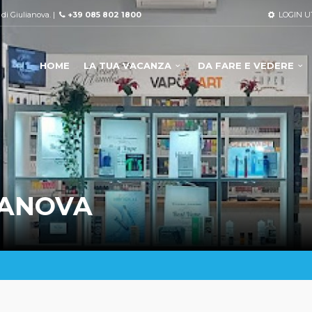
à di Giulianova. |
+39 085 802 1800
LOGIN U
HOME
LA TUA VACANZA
DA FARE E VEDERE
IANOVA