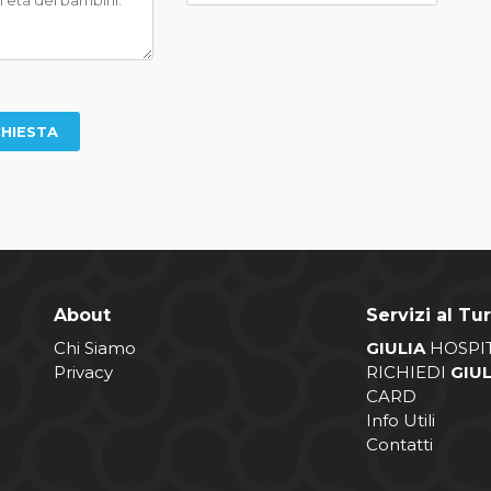
About
Servizi al Tur
Chi Siamo
GIULIA
HOSPI
Privacy
RICHIEDI
GIU
CARD
Info Utili
Contatti