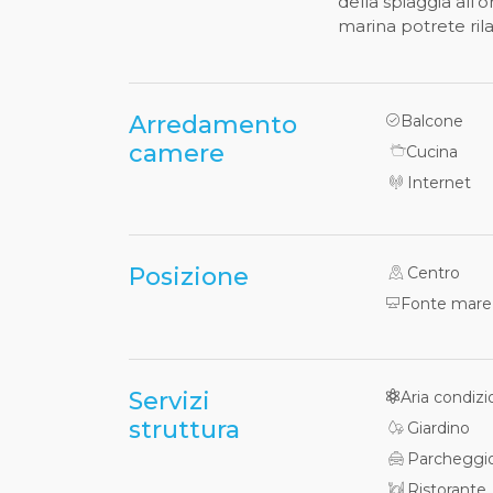
della spiaggia all
marina potrete ril
Arredamento
Balcone
camere
Cucina
Internet
Posizione
Centro
Fonte mare
Servizi
Aria condizi
struttura
Giardino
Parcheggi
Ristorante