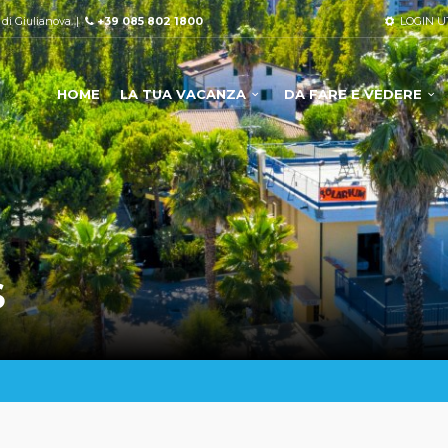
à di Giulianova. |
+39 085 802 1800
LOGIN U
HOME
LA TUA VACANZA
DA FARE E VEDERE
S