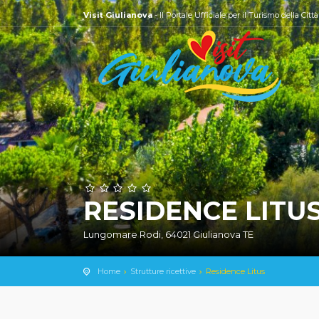
Visit Giulianova
- Il Portale Ufficiale per il Turismo della Citt
RESIDENCE LITU
Lungomare Rodi, 64021 Giulianova TE
Home
Strutture ricettive
Residence Litus