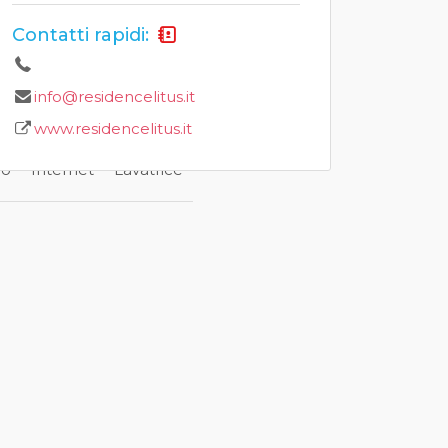
Contatti rapidi:
info@residencelitus.it
www.residencelitus.it
no
Internet
Lavatrice