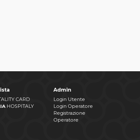
ista
Admin
TALITY CARD
Login Utente
LIA
HOSPITALY
Login Operatore
Registrazione
Operatore