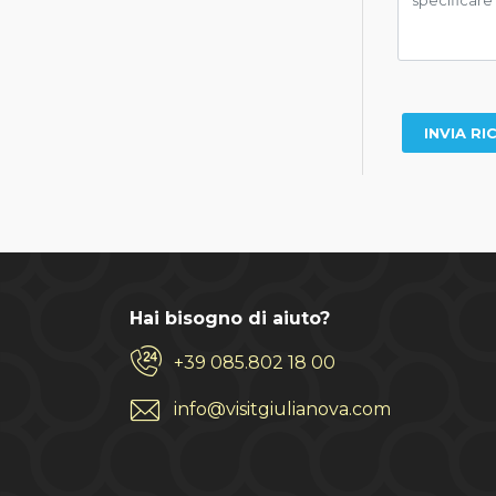
Hai bisogno di aiuto?
+39 085.802 18 00
info@visitgiulianova.com