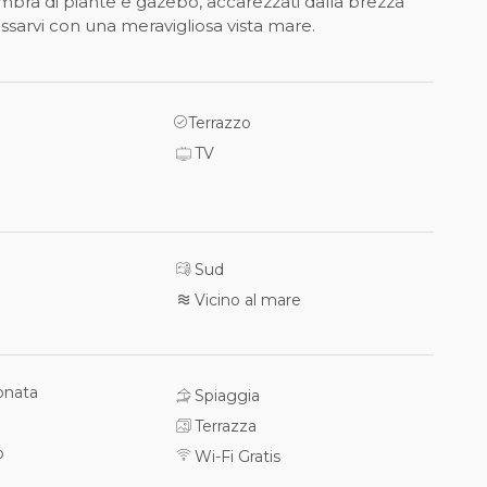
’ombra di piante e gazebo, accarezzati dalla brezza
assarvi con una meravigliosa vista mare.
Terrazzo
TV
Sud
Vicino al mare
onata
Spiaggia
Terrazza
o
Wi-Fi Gratis