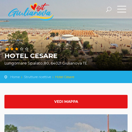
HOTEL CESARE
Lungomare Spalato,80, 64021 Giulianova TE
Home
Strutture ricettive
Hotel Cesare
VEDI MAPPA