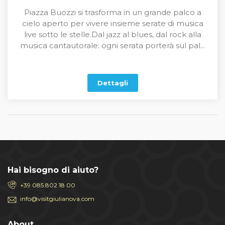
Piazza Buozzi si trasforma in un grande palco a
cielo aperto per vivere insieme serate di musica
live sotto le stelle.Dal jazz al blues, dal rock alla
musica cantautorale: ogni serata porterà sul pal...
Dettagli
Hai bisogno di aiuto?
+39 085.802 18 00
info@visitgiulianova.com
About