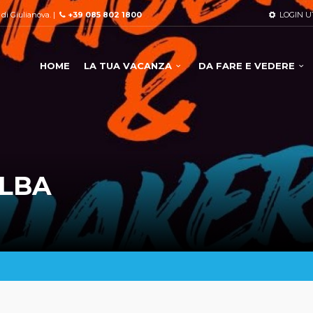
à di Giulianova. |
+39 085 802 1800
LOGIN U
HOME
LA TUA VACANZA
DA FARE E VEDERE
ALBA