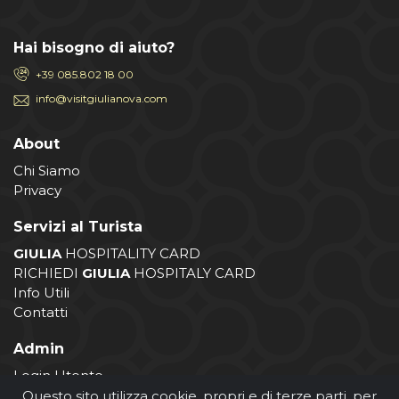
Hai bisogno di aiuto?
+39 085.802 18 00
info@visitgiulianova.com
About
Chi Siamo
Privacy
Servizi al Turista
GIULIA
HOSPITALITY CARD
RICHIEDI
GIULIA
HOSPITALY CARD
Info Utili
Contatti
Admin
Login Utente
Login Operatore
Questo sito utilizza cookie, propri e di terze parti, per