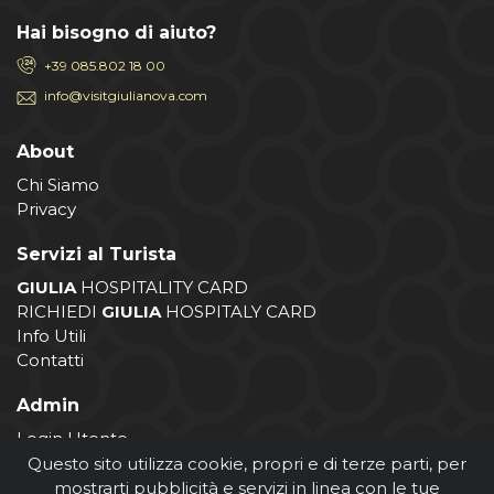
Hai bisogno di aiuto?
+39 085.802 18 00
info@visitgiulianova.com
About
Chi Siamo
Privacy
Servizi al Turista
GIULIA
HOSPITALITY CARD
RICHIEDI
GIULIA
HOSPITALY CARD
Info Utili
Contatti
Admin
Login Utente
Login Operatore
Questo sito utilizza cookie, propri e di terze parti, per
Registrazione Operatore
mostrarti pubblicità e servizi in linea con le tue