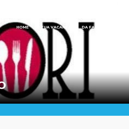
à di Giulianova. |
+39 085 802 1800
LOGIN U
HOME
LA TUA VACANZA
DA FARE E VEDERE
O