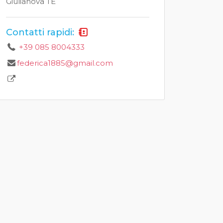
Giulianova TE
Contatti rapidi:
+39 085 8004333
federica1885@gmail.com