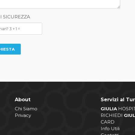
DI SICUREZZA
About
Servizi al Tur
Chi Siamo
GIULIA
HOSPI
Privacy
RICHIEDI
GIU
CARD
Info Utili