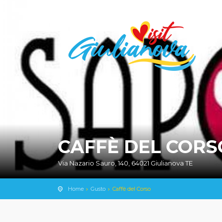
Visit Giulianova
- Il Portale Ufficiale per il Turismo della Citt
CAFFÈ DEL CORS
Via Nazario Sauro, 140, 64021 Giulianova TE
Home
Gusto
Caffè del Corso