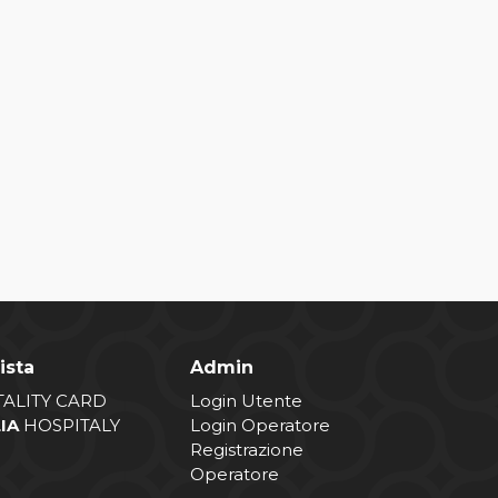
ista
Admin
TALITY CARD
Login Utente
LIA
HOSPITALY
Login Operatore
Registrazione
Operatore