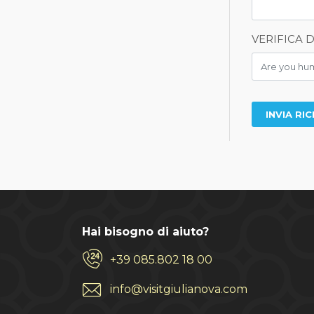
VERIFICA 
Hai bisogno di aiuto?
+39 085.802 18 00
info@visitgiulianova.com