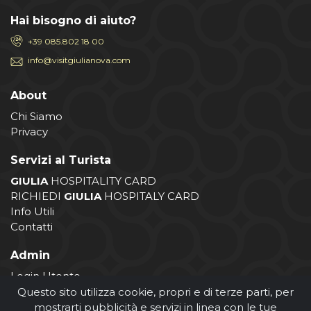
Hai bisogno di aiuto?
+39 085.802 18 00
info@visitgiulianova.com
About
Chi Siamo
Privacy
Servizi al Turista
GIULIA
HOSPITALITY CARD
RICHIEDI
GIULIA
HOSPITALY CARD
Info Utili
Contatti
Admin
Login Utente
Login Operatore
Questo sito utilizza cookie, propri e di terze parti, per
Registrazione Operatore
mostrarti pubblicità e servizi in linea con le tue