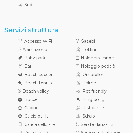
Sud
Servizi struttura
Accesso WiFi
Gazebi
Animazione
Lettini
Baby park
Noleggio canoe
Bar
Noleggio pedalò
Beach soccer
Ombrelloni
Beach tennis
Palme
Beach volley
Pet friendly
Bocce
Ping pong
Cabine
Ristorante
Calcio balilla
Sdraio
Carica cellulare
Serate danzanti
Doccia calda
Servizio salvataggio